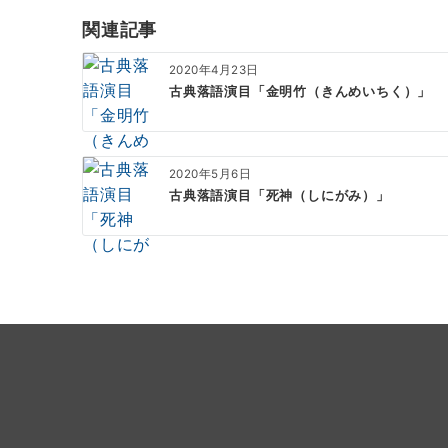
ゲ
関連記事
ー
2020年4月23日
シ
古典落語演目「金明竹（きんめいちく）」
ョ
ン
2020年5月6日
古典落語演目「死神（しにがみ）」