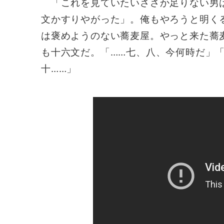
「これを見ていたいささか足りない男
文かすりやがった」。俺もやろうと明く
は褒めようのない蕎麦屋。やっと来た蕎
も十六文だ。「……七、八、今何時だ」
十……」