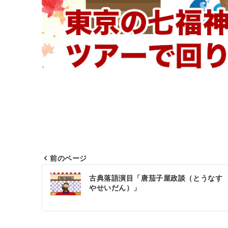
前のページ
投
古典落語演目「唐茄子屋政談（とうなす
稿
やせいだん）」
ナ
ビ