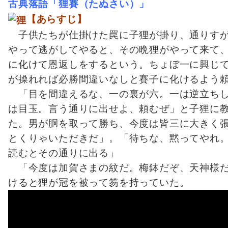
古典落語「狸賽（たぬさい）」
【あらすじ】
子供たちが仕掛けた罠に子狸が掛り、通りすが
やって逃がしてやると、その晩狸がやって来て
に化けて恩返しをするという。ちょぼ一に興じ
が操れれば必勝間違いなしと賽子に化けるよう
「目を間違えるな、一の裏が六。一は逆立ちし
は目玉。言う通りに出せよ、頼むぜ」と子狸に
た。男が胴を取って勝ち、今度は皆三に大きく
とくりゃいただきだ」。「待ちな、黙ってやれ
読むとその通りに出る」
「今度は加賀さまの紋だ。梅鉢だぞ、天神様だ
けると狸が冠を被って笏を持っていた。