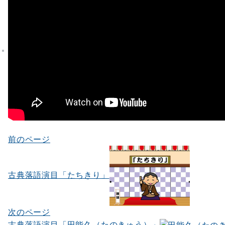
前のページ
投
稿
ナ
古典落語演目「たちきり」
ビ
ゲ
次のページ
古典落語演目「田能久（たのきゅう）」