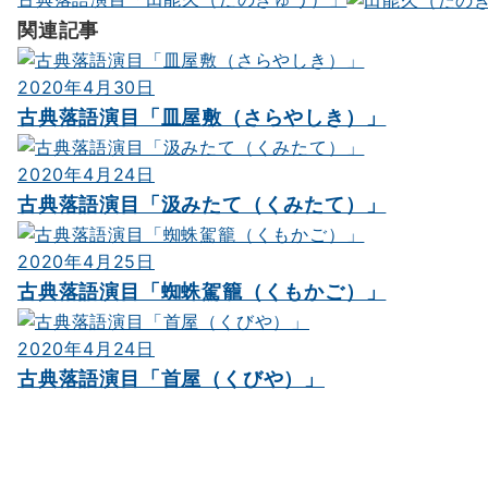
ー
関連記事
シ
ョ
2020年4月30日
ン
古典落語演目「皿屋敷（さらやしき）」
2020年4月24日
古典落語演目「汲みたて（くみたて）」
2020年4月25日
古典落語演目「蜘蛛駕籠（くもかご）」
2020年4月24日
古典落語演目「首屋（くびや）」