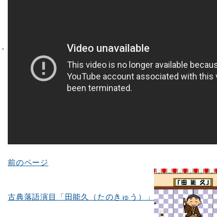
前のページ
投
稿
ナ
古典落語演目「田能久（たのきゅう）」
ビ