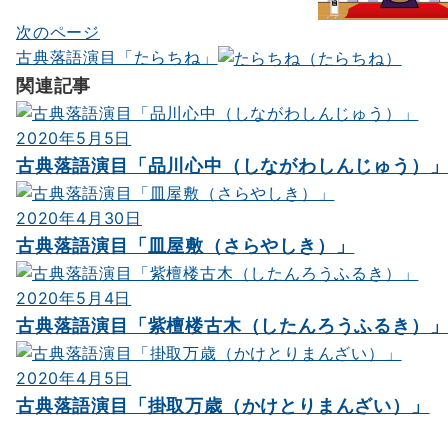
ゲ
次のページ
古典落語演目「たらちね」
ー
関連記事
シ
ョ
2020年5月5日
ン
古典落語演目「品川心中（しながわしんじゅう）
2020年4月30日
古典落語演目「皿屋敷（さらやしき）」
2020年5月4日
古典落語演目「紫檀楼古木（したんろうふるき）
2020年4月5日
古典落語演目「掛取万歳（かけとりまんざい）」