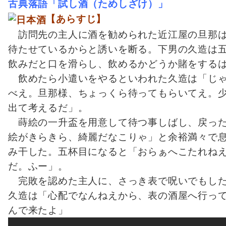
古典落語「試し酒（ためしざけ）」
【あらすじ】
訪問先の主人に酒を勧められた近江屋の旦那は
待たせているからと誘いを断る。下男の久造は
飲みだと口を滑らし、飲めるかどうか賭をする
飲めたら小遣いをやるといわれた久造は「じゃ
べえ。旦那様、ちょっくら待ってもらいてえ。
出て考えるだ」。
蒔絵の一升盃を用意して待つ事しばし、戻った
絵がきらきら、綺麗だなこりゃ」と余裕満々で
み干した。五杯目になると「おらぁへこたれね
だ。ふー」。
完敗を認めた主人に、さっき表で呪いでもした
久造は「心配でなんねえから、表の酒屋へ行っ
んで来たよ」