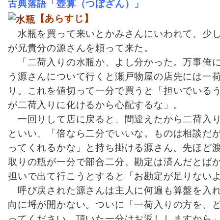
古典落語「壺算（つぼざん）」
【あらすじ】
水瓶を買って来いとかみさんにいわれて、少し
が兄貴分の源さんを頼って来た。
「二荷入りの水瓶か、よし分かった。万事俺に
う源さんについて行くと瀬戸物屋の店先には一
り。これを値切って一分で買うと「担いでいる
が二荷入りに化けるから心配するな」。
一回りして店に戻ると、間違えたから二荷入り
といい、「倍なら二分でいいな。ものは相談だ
ってくれるかな」と持ち掛ける源さん。先ほど
取りの瓶
が一分で部合二分、勘定は済んだとば
担いで出て行こうとすると「お
勘定が足りないよ
呼び戻された源さんは主人に何遍も算盤
を入
向に埒が開かない。つ
いに「一荷入りの方を、
っ
てください。頂いた一分はお返ししますから