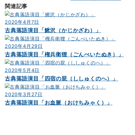
ビ
関連記事
ゲ
2020年4月7日
ー
古典落語演目「鰍沢（かじかざわ）」
シ
2020年4月29日
ョ
古典落語演目「権兵衛狸（ごんべいたぬき）」
ン
2020年5月4日
古典落語演目「四宿の屁（ししゅくのへ）」
2020年3月27日
古典落語演目「お血脈（おけちみゃく）」