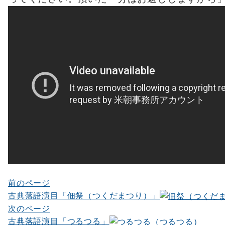
前のページ
投
古典落語演目「佃祭（つくだまつり）」
稿
次のページ
ナ
古典落語演目「つるつる」