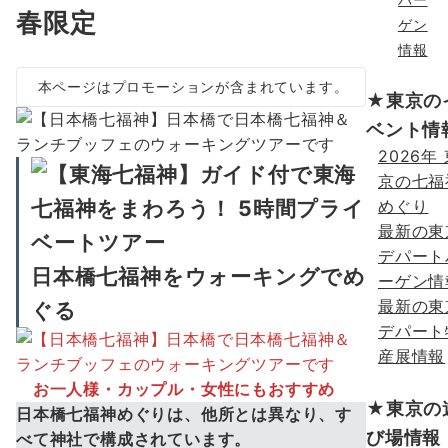
春限定
ゲン
情報
本ページはプロモーションが含まれています。
★東京の
ベント情
2026年
京の七福
めぐり
最新の東
デパート
日本橋七福神をウォーキングでめ
ーゲン情
最新の東
ぐる
デパート
産展情報
お一人様・カップル・女性にもおすすめ
★東京の
日本橋七福神めぐりは、他所とは異なり、す
び場情報
べて神社で構成されています。