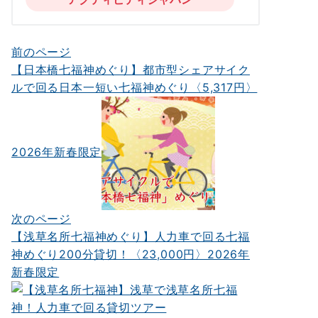
前のページ
投
【日本橋七福神めぐり】都市型シェアサイク
稿
ルで回る日本一短い七福神めぐり〈5,317円〉
ナ
ビ
ゲ
2026年新春限定
ー
シ
次のページ
ョ
【浅草名所七福神めぐり】人力車で回る七福
ン
神めぐり200分貸切！〈23,000円〉2026年
新春限定