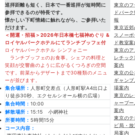
巡拝距離も短く、日本で一番巡拝が短時間に
東京のフ
参拝できるのが特長です。
ドパーク
懐かしい下町情緒に触れながら、ご参拝いた
報
だけます。
東京近郊
＜開運・招福＞2026年日本橋七福神めぐり &
スノーボ
ロイヤルパークホテルにてランチブッフェ付
ド教室案
ロイヤルパークホテル シンフォニー
東京のア
ランチブッフェのお食事。シェフの料理と
レチック
笑顔が交響曲のように広がるくつろぎの空間
案内
です。前菜からデザートまで30種類のメニュ
東京の公
ーが並びます。
ギャンブ
場案内
集合場所：
人形町交差点（人形町駅A4出口よ
東京のレ
り徒歩30秒、エクセルシオール横の広場）
ャープー
集合時間：
10:00
案内
解散場所：
15:15 小網神社
東京のテ
所要時間：
5時間15分
ビ局・放
コース内容：
局案内