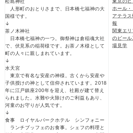
東京のビ
松島神社
ホール・
人形町のおとりさまで、日本橋七福神の大
アテラス
国様です。
報
↓
関東エリ
茶ノ木神社
のビール
日本橋七福神の一つ。御祭神は倉稲魂大社
場見学
で、伏見系の稲荷様です。お茶ノ木様として
町の人々に親しまれています。
↓
水天宮
東京で有名な安産の神様。古くから安産や
子供授けの神として信仰されています。2018
年に江戸鎮座200年を迎え、社殿が建て替え
られました。水難や火除けのご利益もあり、
河童のお守りが人気です。
↓
食事 ロイヤルパークホテル シンフォニー
ランチブッフェのお食事。シェフの料理と