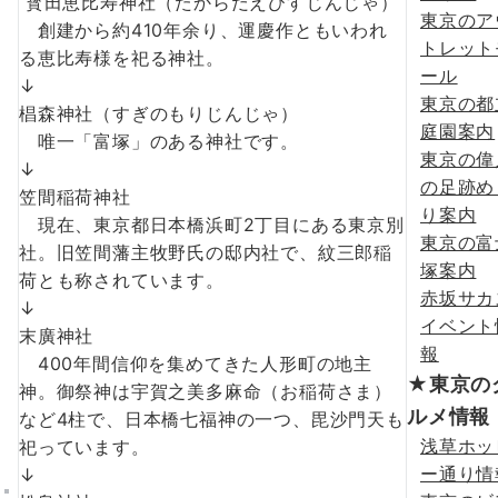
寳田恵比寿神社（たからだえびすじんじゃ）
東京のア
創建から約410年余り、運慶作ともいわれ
トレット
る恵比寿様を祀る神社。
ール
↓
東京の都
椙森神社（すぎのもりじんじゃ）
庭園案内
唯一「富塚」のある神社です。
東京の偉
↓
の足跡め
笠間稲荷神社
り案内
現在、東京都日本橋浜町2丁目にある東京別
東京の富
社。旧笠間藩主牧野氏の邸内社で、紋三郎稲
塚案内
荷とも称されています。
赤坂サカ
↓
イベント
末廣神社
報
400年間信仰を集めてきた人形町の地主
★東京の
神。御祭神は宇賀之美多麻命（お稲荷さま）
ルメ情報
など4柱で、日本橋七福神の一つ、毘沙門天も
浅草ホッ
祀っています。
ー通り情
↓