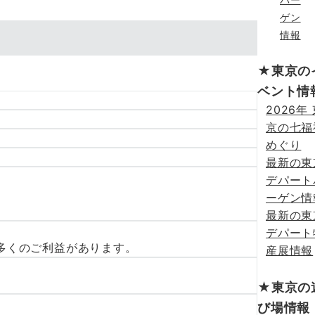
ゲン
情報
★東京の
ベント情
2026年
京の七福
めぐり
最新の東
デパート
ーゲン情
最新の東
デパート
多くのご利益があります。
産展情報
★東京の
び場情報