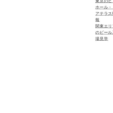
東京のビ
ホール・
アテラス
報
関東エリ
のビール
場見学