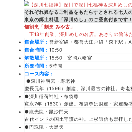
それぞれ異なるご利益をもたらすとされる七人
東京の郷土料理「深川めし」のご昼食付きです
舗割烹「割烹 みや古」
正13年創業、深川めしの名店。あさりの旨味
集合場所：
営新宿線・都営大江戸線「森下駅」A
集合時間：
10:50
解散場所：
15:50 富岡八幡宮
所要時間：
5時間
コース内容：
●深川神明宮・寿老神
慶長元年（1596）創建、深川最古の神社。寿
●深川稲荷神社・布袋尊
寛永7年（1630）創建。布袋尊は財運・家運
●龍光院・毘沙門天
古代インドの国土守護の神。上杉謙信も崇拝し
●円珠院・大黒天