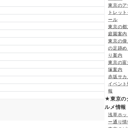
東京のア
トレット
ール
東京の都
庭園案内
東京の偉
の足跡め
り案内
東京の富
塚案内
赤坂サカ
イベント
報
★東京の
ルメ情報
浅草ホッ
ー通り情