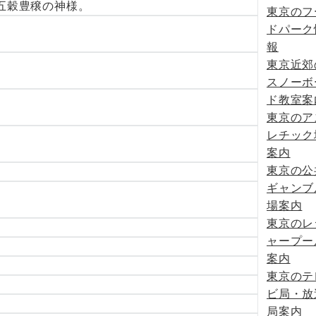
五穀豊穣の神様。
東京のフ
ドパーク
報
東京近郊
スノーボ
ド教室案
東京のア
レチック
案内
東京の公
ギャンブ
場案内
東京のレ
ャープー
案内
東京のテ
ビ局・放
局案内