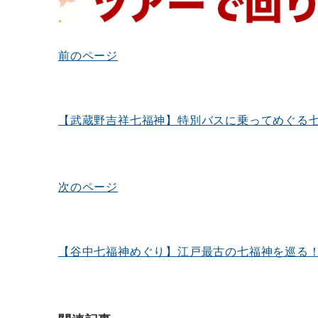
前のページ
投
稿
ナ
【武蔵野吉祥七福神】特別バスに乗ってめぐる七福神
ビ
ゲ
ー
次のページ
シ
ョ
ン
【谷中七福神めぐり】江戸最古の七福神を巡る！伊