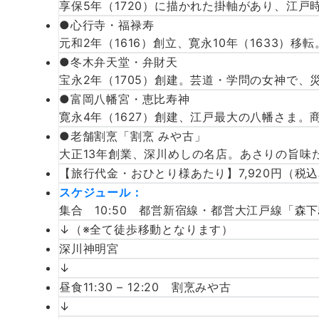
享保5年（1720）に描かれた掛軸があり、江
●心行寺・福禄寿
元和2年（1616）創立、寛永10年（1633
●冬木弁天堂・弁財天
宝永2年（1705）創建。芸道・学問の女神で
●富岡八幡宮・恵比寿神
寛永4年（1627）創建、江戸最大の八幡さま
●老舗割烹「割烹 みや古」
大正13年創業、深川めしの名店。あさりの旨味
【旅行代金・おひとり様あたり】7,920円（税
スケジュール：
集合 10:50 都営新宿線・都営大江戸線「森
↓（※全て徒歩移動となります）
深川神明宮
↓
昼食11:30 – 12:20 割烹みや古
↓