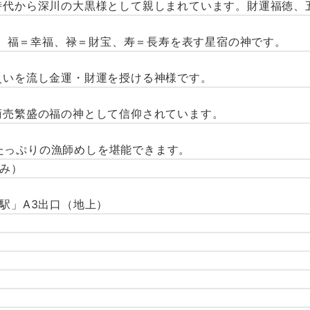
戸時代から深川の大黒様として親しまれています。財運福徳、
）移転。福＝幸福、禄＝財宝、寿＝長寿を表す星宿の神です。
、災いを流し金運・財運を授ける神様です。
。商売繁盛の福の神として信仰されています。
たっぷりの漁師めしを堪能できます。
込み）
下駅」A3出口（地上）