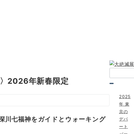
検
索：
〉2026年新春限定
2025
年 東
京の
深川七福神をガイドとウォーキング
デパ
ート
バー